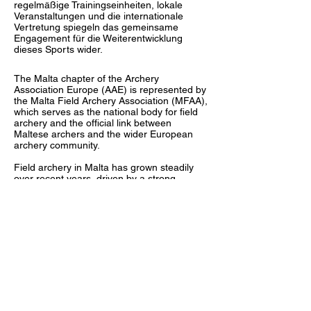
regelmäßige Trainingseinheiten, lokale
Veranstaltungen und die internationale
Vertretung spiegeln das gemeinsame
Engagement für die Weiterentwicklung
dieses Sports wider.
The Malta chapter of the Archery
Association Europe (AAE) is represented by
the Malta Field Archery Association (MFAA),
which serves as the national body for field
archery and the official link between
Maltese archers and the wider European
archery community.
Field archery in Malta has grown steadily
over recent years, driven by a strong
community of dedicated archers and
instructors who promote both traditional and
competitive disciplines.
The island’s unique terrain and climate allow
for year-round outdoor training and a
diverse range of archery
experiences,including Kayak archery and
Horseback archery.
MFAA is committed to developing the sport