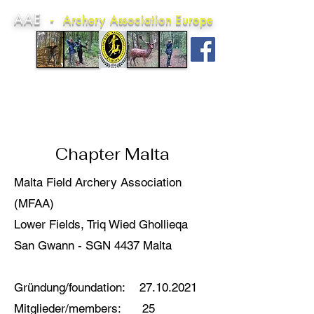
AAE
-
Archery Association Europe
Ich bin ein Textabschnitt. Klicke hier, um
deinen eigenen Text hinzuzufügen und
mich zu bearbeiten.
Chapter Malta
Malta Field Archery Association
(MFAA)
Lower Fields, Triq Wied Ghollieqa
San Gwann - SGN 4437 Malta
Gründung/foundation:
27.10.2021
Mitglieder/members: 25